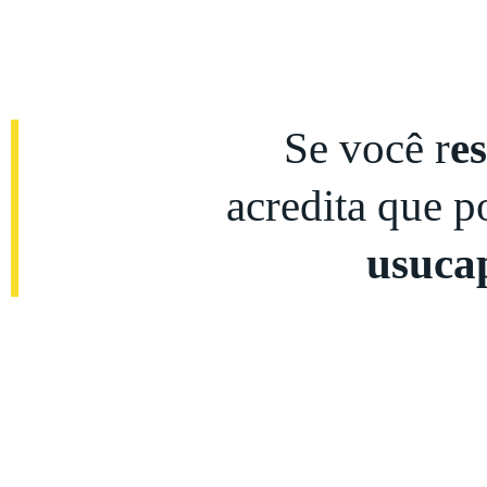
Se você r
e
acredita que 
usuca