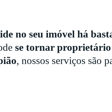
side no seu imóvel há bas
pode
se tornar proprietário
pião
, nossos serviços são p