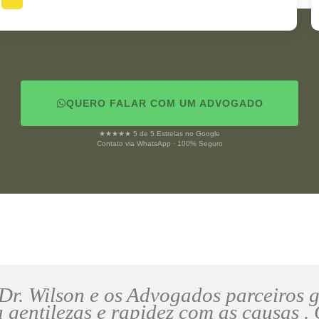
QUERO FALAR COM UM ADVOGADO
★★★★★ 5 de 5 Estrelas no Google
Contato via WhatsApp · 100% Seguro
r. Wilson e os Advogados parceiros 
 gentilezas e rapidez com as causas .